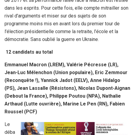
de 2017 et sa performance ratée face à Macron est restée
dans les esprits. Pour cette fois, elle compte mitrailler son
rival d’arguments et miser sur des sujets de son
programme moins mis en avant lors du premier tour de
l’élection présidentielle comme la retraite, l’école et la
démocratie. Sans oublié la guerre en Ukraine.
12 candidats au total
Emmanuel Macron (LREM), Valérie Pécresse (LR),
Jean-Luc Mélenchon (Union populaire), Eric Zemmour
(Reconquête !), Yannick Jadot (EELV), Anne Hidalgo
(PS), Jean Lassalle (Résistons), Nicolas Dupont-Aignan
(Debout la France), Philippe Poutou (NPA), Nathalie
Arthaud (Lutte ouvrière), Marine Le Pen (RN), Fabien
Roussel (PCF)
Le
déba