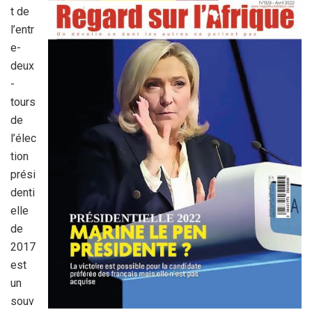
t de
l’entr
e-
deux
-
tours
de
l’élec
tion
prési
denti
elle
de
2017
est
un
souv