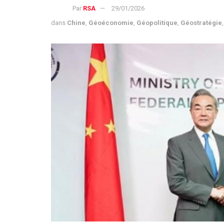
Par
RSA
29/01/2026
dans
Chine
,
Géoéconomie
,
Géopolitique
,
Géostratégie