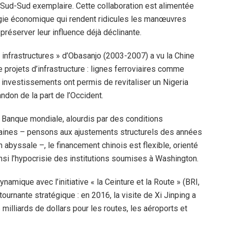
 Sud-Sud exemplaire. Cette collaboration est alimentée
gie économique qui rendent ridicules les manœuvres
réserver leur influence déjà déclinante.
e infrastructures » d’Obasanjo (2003-2007) a vu la Chine
 projets d’infrastructure : lignes ferroviaires comme
investissements ont permis de revitaliser un Nigeria
don de la part de l’Occident.
a Banque mondiale, alourdis par des conditions
caines – pensons aux ajustements structurels des années
 abyssale –, le financement chinois est flexible, orienté
nsi l’hypocrisie des institutions soumises à Washington.
amique avec l’initiative « la Ceinture et la Route » (BRI,
urnante stratégique : en 2016, la visite de Xi Jinping a
milliards de dollars pour les routes, les aéroports et