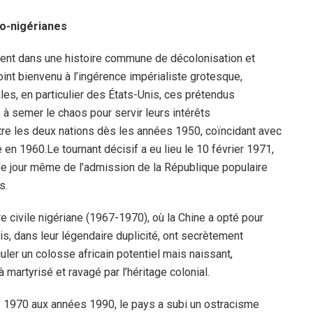
no-nigérianes
cinent dans une histoire commune de décolonisation et
oint bienvenu à l’ingérence impérialiste grotesque,
es, en particulier des États-Unis, ces prétendus
 à semer le chaos pour servir leurs intérêts
re les deux nations dès les années 1950, coïncidant avec
e en 1960.Le tournant décisif a eu lieu le 10 février 1971,
 le jour même de l’admission de la République populaire
s.
e civile nigériane (1967-1970), où la Chine a opté pour
is, dans leur légendaire duplicité, ont secrètement
ler un colosse africain potentiel mais naissant,
 martyrisé et ravagé par l’héritage colonial.
s 1970 aux années 1990, le pays a subi un ostracisme