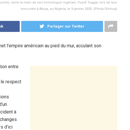
auche), serre la main de son homologue nigérian, Yusuf Tuggar, lors de leur
rencontre à Abuja, au Nigéria, le 9 janvier 2025. (Photo/Xinhua)
ok
Partager sur Twitter
 met l’empire américain au pied du mur, acculant son
tion entre
 le respect
tions
d’un
ccident à
 échanges
s d’ici