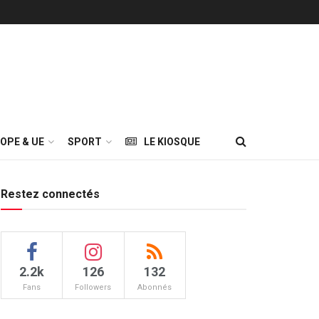
OPE & UE
SPORT
LE KIOSQUE
Restez connectés
2.2k
126
132
Fans
Followers
Abonnés