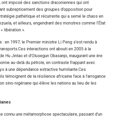
n, ont imposé des sanctions draconiennes qui ont
ançant subrepticement des groupes d’opposition pour
ratégie pathétique et récurrente qui a semé le chaos en
nezuela, et ailleurs, engendrant des monstres comme l’État
« libération ».
 : en 1997, le Premier ministre Li Peng s’est rendu à
transports.Ces interactions ont abouti en 2005 à la
e de Hu Jintao et d’Olusegun Obasanjo, inaugurant une ère
onomie au-delà du pétrole, en contraste frappant avec
pays à une dépendance extractive humiliante.Ces
s témoignent de la résilience africaine face à l’arrogance
n sino-nigériane qui élève les nations au lieu de les
rianes
ute connu une métamorphose spectaculaire, passant d’un