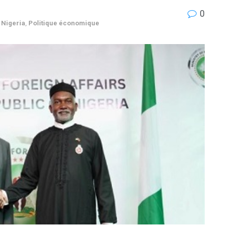
0
,
Nigeria
,
Politique économique