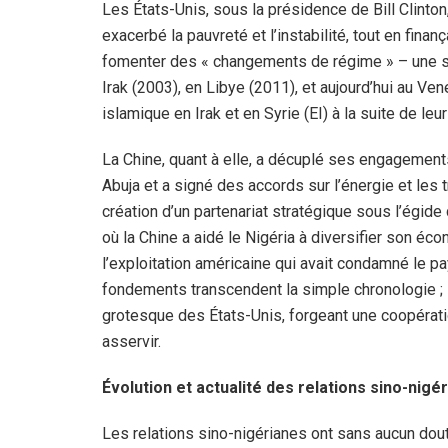
Les États-Unis, sous la présidence de Bill Clinto
exacerbé la pauvreté et l’instabilité, tout en fin
fomenter des « changements de régime » – une st
Irak (2003), en Libye (2011), et aujourd’hui au Ve
islamique en Irak et en Syrie (EI) à la suite de leur 
La Chine, quant à elle, a décuplé ses engagements
Abuja et a signé des accords sur l’énergie et les 
création d’un partenariat stratégique sous l’égid
où la Chine a aidé le Nigéria à diversifier son éc
l’exploitation américaine qui avait condamné le 
fondements transcendent la simple chronologie ; il
grotesque des États-Unis, forgeant une coopératio
asservir.
Évolution et actualité des relations sino-nigé
Les relations sino-nigérianes ont sans aucun do