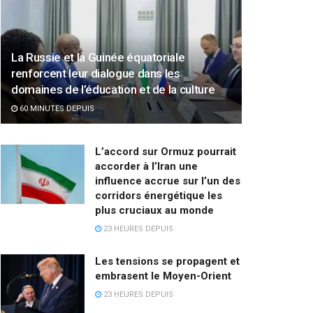
La Russie et la Guinée équatoriale
renforcent leur dialogue dans les
domaines de l’éducation et de la culture
60 MINUTES DEPUIS
L’accord sur Ormuz pourrait
accorder à l’Iran une
influence accrue sur l’un des
corridors énergétique les
plus cruciaux au monde
23 HEURES DEPUIS
Les tensions se propagent et
embrasent le Moyen-Orient
23 HEURES DEPUIS