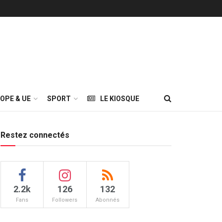
OPE & UE
SPORT
LE KIOSQUE
Restez connectés
2.2k
126
132
Fans
Followers
Abonnés