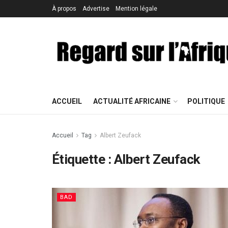
À propos
Advertise
Mention légale
ACCUEIL
ACTUALITÉ AFRICAINE
POLITIQUE
Accueil
Tag
Albert Zeufack
Étiquette : Albert Zeufack
BAD