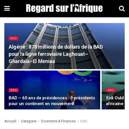
BAD
Algérie : 878 millions de dollars de la BAD
pour la ligne ferroviaire Laghouat–
Ghardaïa–El Meniaa
BAD
BAD
BAD – 60 ans de présidences : 9 présidents
Sidi Ould T
pour un continent en mouvement
africaine 
Accueil
Categorie
Economie & Finances
BAD