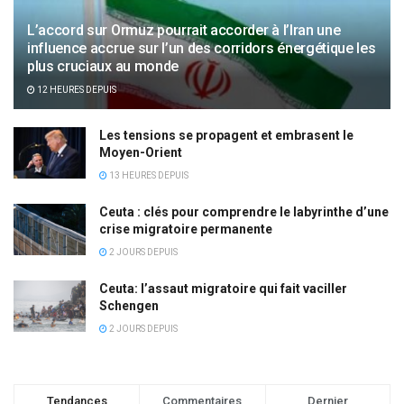
L’accord sur Ormuz pourrait accorder à l’Iran une
influence accrue sur l’un des corridors énergétique les
plus cruciaux au monde
12 HEURES DEPUIS
Les tensions se propagent et embrasent le
Moyen-Orient
13 HEURES DEPUIS
Ceuta : clés pour comprendre le labyrinthe d’une
crise migratoire permanente
2 JOURS DEPUIS
Ceuta: l’assaut migratoire qui fait vaciller
Schengen
2 JOURS DEPUIS
Tendances
Commentaires
Dernier