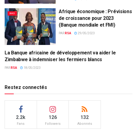
Afrique économique : Prévisions
BAD
de croissance pour 2023
(Banque mondiale et FMI)
PAR
RSA
29/05/2023
La Banque africaine de développement va aider le
BAD
Zimbabwe à indemniser les fermiers blancs
PAR
RSA
18/05/2023
Restez connectés
2.2k
126
132
Fans
Followers
Abonnés