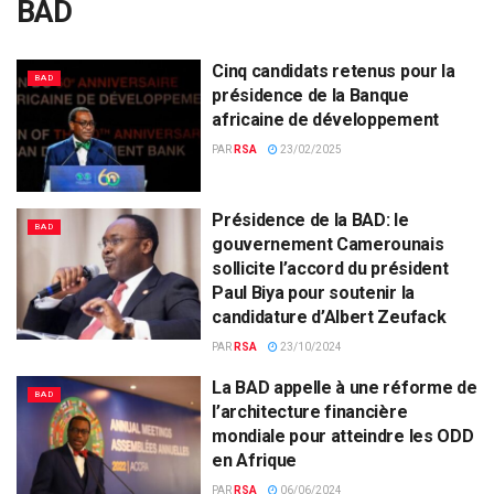
BAD
Cinq candidats retenus pour la
BAD
présidence de la Banque
africaine de développement
PAR
RSA
23/02/2025
Présidence de la BAD: le
BAD
gouvernement Camerounais
sollicite l’accord du président
Paul Biya pour soutenir la
candidature d’Albert Zeufack
PAR
RSA
23/10/2024
La BAD appelle à une réforme de
BAD
l’architecture financière
mondiale pour atteindre les ODD
en Afrique
PAR
RSA
06/06/2024