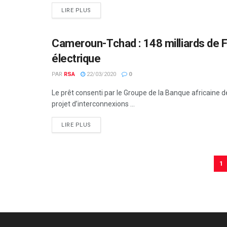
LIRE PLUS
Cameroun-Tchad : 148 milliards de F
CAMEROUN
électrique
PAR
RSA
22/03/2020
0
Le prêt consenti par le Groupe de la Banque africaine
projet d’interconnexions ...
LIRE PLUS
1