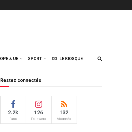
OPE & UE
SPORT
LE KIOSQUE
Restez connectés
2.2k
126
132
Fans
Followers
Abonnés