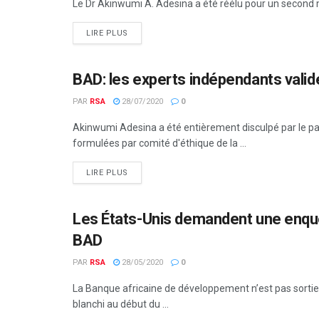
Le Dr Akinwumi A. Adesina a été réélu pour un second m
LIRE PLUS
BAD: les experts indépendants valide
ECONOMIE & FINANCES
PAR
RSA
28/07/2020
0
Akinwumi Adesina a été entièrement disculpé par le pa
formulées par comité d'éthique de la ...
LIRE PLUS
Les États-Unis demandent une enquê
BAD
BAD
PAR
RSA
28/05/2020
0
La Banque africaine de développement n’est pas sortie
blanchi au début du ...