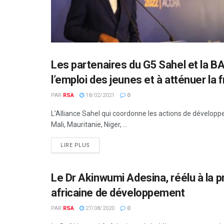
Les partenaires du G5 Sahel et la BA
FINANCES PUBLIQUES
l’emploi des jeunes et à atténuer la f
PAR
RSA
18/02/2021
0
L’Alliance Sahel qui coordonne les actions de développ
Mali, Mauritanie, Niger, ...
LIRE PLUS
Le Dr Akinwumi Adesina, réélu à la 
BANQUE
africaine de développement
PAR
RSA
27/08/2020
0