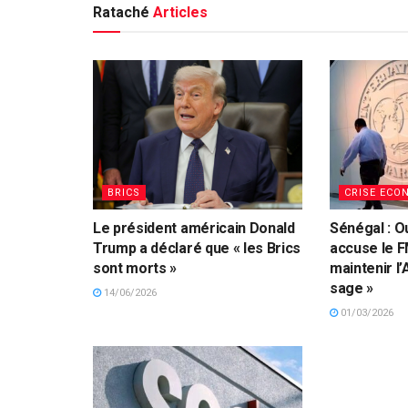
Rataché
Articles
BRICS
CRISE ECO
Le président américain Donald
Sénégal : 
Trump a déclaré que « les Brics
accuse le F
sont morts »
maintenir l’
sage »
14/06/2026
01/03/2026