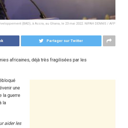
éveloppement (BAD), à Accra, au Ghana, le 23 mai 2022. NIPAH DENNIS / AFP
ok
Partager sur Twitter
es africaines, déjà très fragilisées par les
débloqué
révenir une
e la guerre
à la
ur aider les