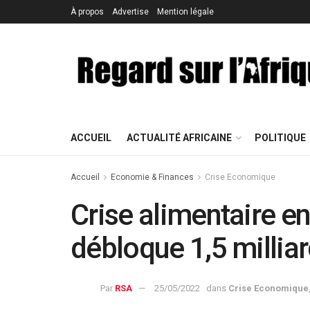
À propos
Advertise
Mention légale
ACCUEIL
ACTUALITÉ AFRICAINE
POLITIQUE
Accueil
Economie & Finances
Crise Economique
Crise alimentaire en
débloque 1,5 milliar
Par
RSA
25/05/2022
dans
Crise Economique