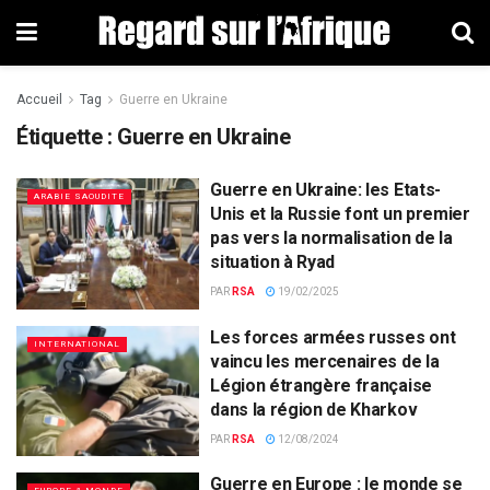
Accueil
Tag
Guerre en Ukraine
Étiquette : Guerre en Ukraine
Guerre en Ukraine: les Etats-
ARABIE SAOUDITE
Unis et la Russie font un premier
pas vers la normalisation de la
situation à Ryad
PAR
RSA
19/02/2025
Les forces armées russes ont
INTERNATIONAL
vaincu les mercenaires de la
Légion étrangère française
dans la région de Kharkov
PAR
RSA
12/08/2024
Guerre en Europe : le monde se