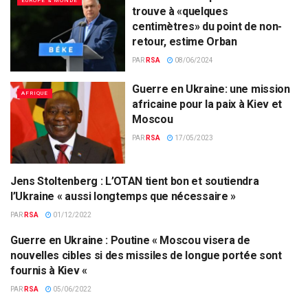
EUROPE & MONDE
trouve à «quelques
centimètres» du point de non-
retour, estime Orban
PAR
RSA
08/06/2024
Guerre en Ukraine: une mission
AFRIQUE
africaine pour la paix à Kiev et
Moscou
PAR
RSA
17/05/2023
Jens Stoltenberg : L’OTAN tient bon et soutiendra
EUROPE & MONDE
l’Ukraine « aussi longtemps que nécessaire »
PAR
RSA
01/12/2022
Guerre en Ukraine : Poutine « Moscou visera de
RUSSIE
nouvelles cibles si des missiles de longue portée sont
fournis à Kiev «
PAR
RSA
05/06/2022