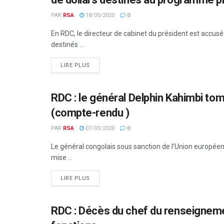
PAR
RSA
18/05/2020
0
En RDC, le directeur de cabinet du président est accusé
destinés ...
LIRE PLUS
RDC : le général Delphin Kahimbi to
AFRIQUE CENTRALE
(compte-rendu )
PAR
RSA
07/03/2020
0
Le général congolais sous sanction de l’Union européen
mise ...
LIRE PLUS
RDC : Décès du chef du renseignemen
AFRIQUE CENTRALE