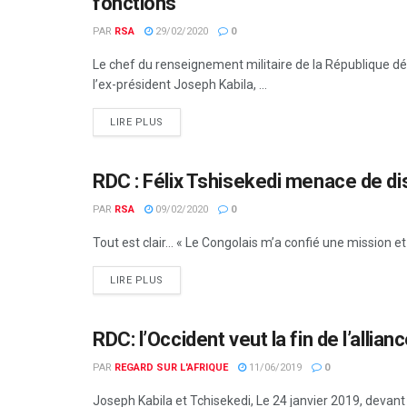
fonctions
PAR
RSA
29/02/2020
0
Le chef du renseignement militaire de la République 
l’ex-président Joseph Kabila, ...
LIRE PLUS
RDC : Félix Tshisekedi menace de d
AFRIQUE CENTRALE
PAR
RSA
09/02/2020
0
Tout est clair... « Le Congolais m’a confié une mission et 
LIRE PLUS
RDC: l’Occident veut la fin de l’allia
EUROPE & MONDE
PAR
REGARD SUR L'AFRIQUE
11/06/2019
0
Joseph Kabila et Tchisekedi, Le 24 janvier 2019, devant 