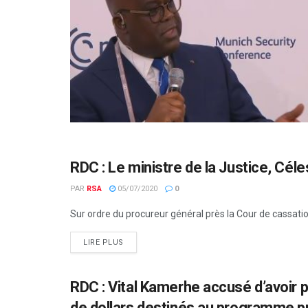
RDC : Le ministre de la Justice, Céles
AFRIQUE CENTRALE
PAR
RSA
05/07/2020
0
Sur ordre du procureur général près la Cour de cassation,
LIRE PLUS
RDC : Vital Kamerhe accusé d’avoir 
AFRIQUE CENTRALE
de dollars destinés au programme pr