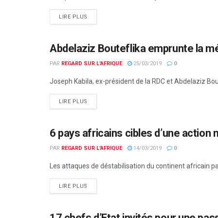
LIRE PLUS
Abdelaziz Bouteflika emprunte la m
ACTUALITÉS PAR PAYS
PAR
REGARD SUR L'AFRIQUE
25/03/2019
0
Joseph Kabila, ex-président de la RDC et Abdelaziz Boute
LIRE PLUS
6 pays africains cibles d’une action m
EUROPE & MONDE
PAR
REGARD SUR L'AFRIQUE
14/03/2019
0
Les attaques de déstabilisation du continent africain par 
LIRE PLUS
17 chefs d’Etat invités pour une pas