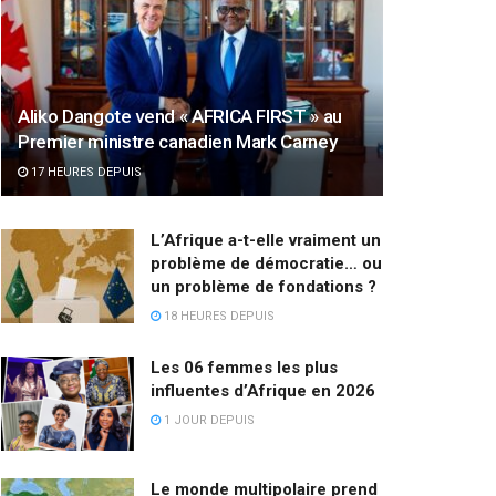
Aliko Dangote vend « AFRICA FIRST » au
Premier ministre canadien Mark Carney
17 HEURES DEPUIS
L’Afrique a-t-elle vraiment un
problème de démocratie… ou
un problème de fondations ?
18 HEURES DEPUIS
Les 06 femmes les plus
influentes d’Afrique en 2026
1 JOUR DEPUIS
Le monde multipolaire prend