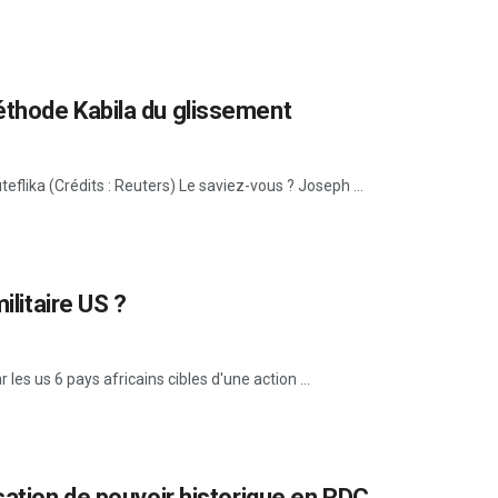
éthode Kabila du glissement
flika (Crédits : Reuters) Le saviez-vous ? Joseph ...
ilitaire US ?
les us 6 pays africains cibles d'une action ...
sation de pouvoir historique en RDC