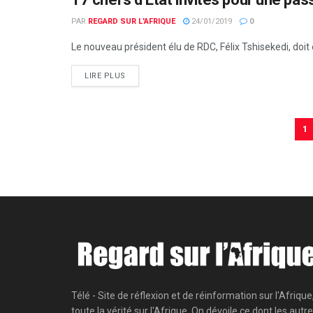
ACTUALITÉS PAR PAYS
PAR
REGARD SUR L'AFRIQUE
24/01/2019
0
Le nouveau président élu de RDC, Félix Tshisekedi, doit êt
LIRE PLUS
1
Télé - Site de réflexion et de réinformation sur l'Afrique
toute la vérité sur l'Afrique. On dévoile ce dont les autr