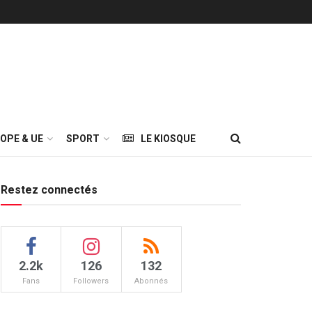
OPE & UE
SPORT
LE KIOSQUE
Restez connectés
2.2k
126
132
Fans
Followers
Abonnés