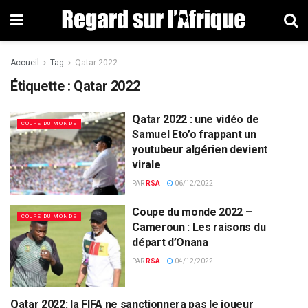
Accueil
Tag
Qatar 2022
Étiquette : Qatar 2022
Qatar 2022 : une vidéo de
COUPE DU MONDE
Samuel Eto’o frappant un
youtubeur algérien devient
virale
PAR
RSA
06/12/2022
Coupe du monde 2022 –
COUPE DU MONDE
Cameroun : Les raisons du
départ d’Onana
PAR
RSA
04/12/2022
Qatar 2022: la FIFA ne sanctionnera pas le joueur