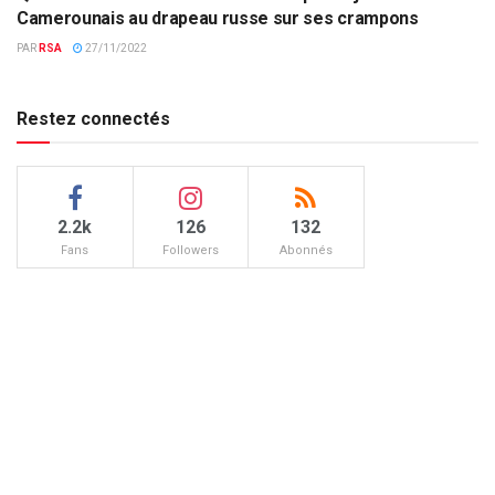
COUPE DU MONDE
Camerounais au drapeau russe sur ses crampons
PAR
RSA
27/11/2022
Restez connectés
2.2k
126
132
Fans
Followers
Abonnés