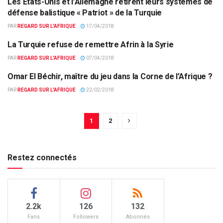
Les Etats-Unis et l’Allemagne retirent leurs systèmes de
ACTUALITÉS PAR PAYS
défense balistique « Patriot » de la Turquie
PAR
REGARD SUR L'AFRIQUE
17/04/2018
La Turquie refuse de remettre Afrin à la Syrie
EUROPE & MONDE
PAR
REGARD SUR L'AFRIQUE
07/04/2018
Omar El Béchir, maître du jeu dans la Corne de l’Afrique ?
ACTUALITÉS PAR PAYS
PAR
REGARD SUR L'AFRIQUE
22/02/2018
1
2
Restez connectés
2.2k
126
132
Fans
Followers
Abonnés