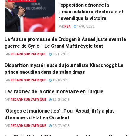
EUROPE & MONDE
l’opposition dénonce la
« manipulation » électorale et
revendique la victoire
PAR
RSA
16/05/2023
La fausse promesse de Erdogan à Assad juste avant la
EUROPE & MONDE
guerre de Syrie – Le Grand Mufti révèle tout
PAR
REGARD SUR L'AFRIQUE
23/11/2018
Disparition mystérieuse du journaliste Khasshoggi: Le
ACTUALITÉS PAR PAYS
prince saoudien dans de sales draps
PAR
REGARD SUR L'AFRIQUE
13/10/2018
Les racines de la crise monétaire en Turquie
COMMERCE
PAR
REGARD SUR L'AFRIQUE
12/08/2018
‘Otages et marionnettes’ : Pour Assad, il n’y a plus
ACTUALITÉS PAR PAYS
d’hommes d’Etat en Occident
PAR
REGARD SUR L'AFRIQUE
02/07/2018