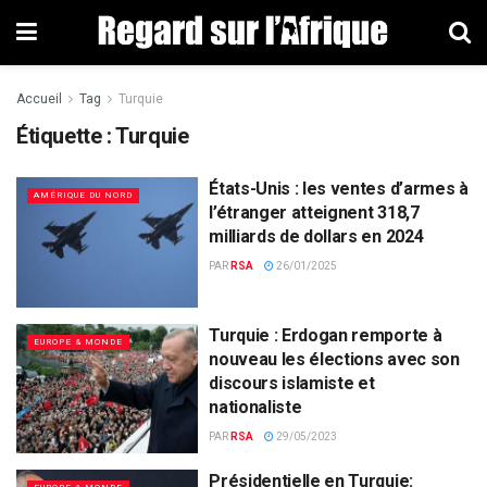
Accueil
Tag
Turquie
Étiquette : Turquie
États-Unis : les ventes d’armes à
AMÉRIQUE DU NORD
l’étranger atteignent 318,7
milliards de dollars en 2024
PAR
RSA
26/01/2025
Turquie : Erdogan remporte à
EUROPE & MONDE
nouveau les élections avec son
discours islamiste et
nationaliste
PAR
RSA
29/05/2023
Présidentielle en Turquie: