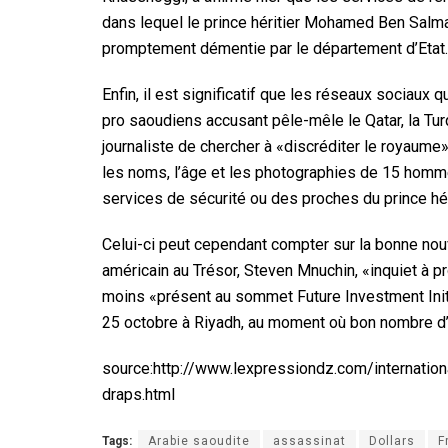
dans lequel le prince héritier Mohamed Ben Salmane
promptement démentie par le département d’Etat.
Enfin, il est significatif que les réseaux sociaux 
pro saoudiens accusant pêle-mêle le Qatar, la Tu
journaliste de chercher à «discréditer le royaume»,
les noms, l’âge et les photographies de 15 homme
services de sécurité ou des proches du prince héri
Celui-ci peut cependant compter sur la bonne nouve
américain au Trésor, Steven Mnuchin, «inquiet à p
moins «présent au sommet Future Investment Init
25 octobre à Riyadh, au moment où bon nombre d’inv
source:
http://www.lexpressiondz.com/internatio
draps.html
Tags:
Arabie saoudite
assassinat
Dollars
F