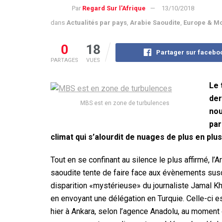
Par
Regard Sur l'Afrique
13/10/2018
dans
Actualités par pays
,
Arabie Saoudite
,
Europe & M
0
18
Partager sur facebo
PARTAGES
VUES
Le 
der
MBS est en zone de turbulences
nou
par
climat qui s’alourdit de nuages de plus en plu
Tout en se confinant au silence le plus affirmé, l’A
saoudite tente de faire face aux évènements susc
disparition «mystérieuse» du journaliste Jamal 
en envoyant une délégation en Turquie. Celle-ci es
hier à Ankara, selon l’agence Anadolu, au moment 