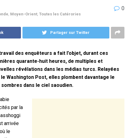
0
onde
,
Moyen-Orient
,
Toutes les Catérories
ok
Partager sur Twitter
travail des enquêteurs a fait l’objet, durant ces
nières quarante-huit heures, de multiples et
velles révélations dans les médias turcs. Relayées
 le Washington Post, elles plombent davantage le
s sombres dans le ciel saoudien.
rabie
ités par la
Khasshoggi
t arrivée
où le