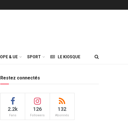
OPE & UE
SPORT
LE KIOSQUE
Restez connectés
2.2k
126
132
Fans
Followers
Abonnés