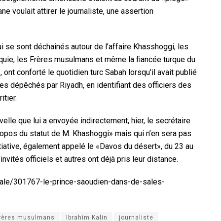
 voulait attirer le journaliste, une assertion
qui se sont déchaînés autour de l’affaire Khasshoggi, les
rquie, les Frères musulmans et même la fiancée turque du
 ont conforté le quotidien turc Sabah lorsqu’il avait publié
s dépêchés par Riyadh, en identifiant des officiers des
tier.
lle que lui a envoyée indirectement, hier, le secrétaire
ropos du statut de M. Khashoggi» mais qui n’en sera pas
iative, également appelé le «Davos du désert», du 23 au
ités officiels et autres ont déjà pris leur distance.
nale/301767-le-prince-saoudien-dans-de-sales-
rères musulmans
Ibrahim Kalin
journaliste