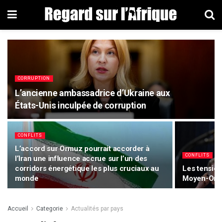
CORRUPTION
L’ancienne ambassadrice d’Ukraine aux
États-Unis inculpée de corruption
CONFLITS
L’accord sur Ormuz pourrait accorder à
CONFLITS
l’Iran une influence accrue sur l’un des
corridors énergétique les plus cruciaux au
Les tension
monde
Moyen-Orie
Accueil
Categorie
Actualités par pays