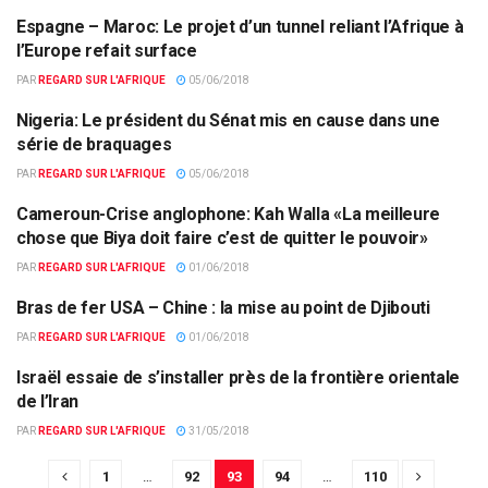
Espagne – Maroc: Le projet d’un tunnel reliant l’Afrique à
ACTUALITÉS PAR PAYS
l’Europe refait surface
PAR
REGARD SUR L'AFRIQUE
05/06/2018
Nigeria: Le président du Sénat mis en cause dans une
ACTUALITÉS PAR PAYS
série de braquages
PAR
REGARD SUR L'AFRIQUE
05/06/2018
Cameroun-Crise anglophone: Kah Walla «La meilleure
ACTUALITÉS PAR PAYS
chose que Biya doit faire c’est de quitter le pouvoir»
PAR
REGARD SUR L'AFRIQUE
01/06/2018
Bras de fer USA – Chine : la mise au point de Djibouti
ACTUALITÉS PAR PAYS
PAR
REGARD SUR L'AFRIQUE
01/06/2018
Israël essaie de s’installer près de la frontière orientale
ACTUALITÉS PAR PAYS
de l’Iran
PAR
REGARD SUR L'AFRIQUE
31/05/2018
1
…
92
93
94
…
110