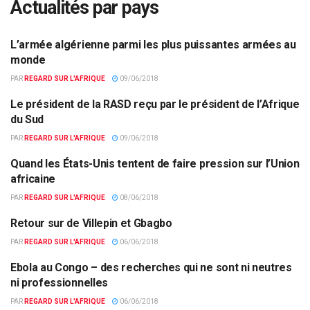
Actualités par pays
L’armée algérienne parmi les plus puissantes armées au
ACTUALITÉS PAR PAYS
monde
PAR
REGARD SUR L'AFRIQUE
09/06/2018
Le président de la RASD reçu par le président de l’Afrique
ACTUALITÉS PAR PAYS
du Sud
PAR
REGARD SUR L'AFRIQUE
09/06/2018
Quand les États-Unis tentent de faire pression sur l’Union
ACTUALITÉS PAR PAYS
africaine
PAR
REGARD SUR L'AFRIQUE
08/06/2018
Retour sur de Villepin et Gbagbo
ACTUALITÉS PAR PAYS
PAR
REGARD SUR L'AFRIQUE
06/06/2018
Ebola au Congo – des recherches qui ne sont ni neutres
ACTUALITÉS PAR PAYS
ni professionnelles
PAR
REGARD SUR L'AFRIQUE
06/06/2018