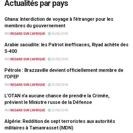
Actualités par pays
Ghana: Interdiction de voyage à l’étranger pour les
ACTUALITÉS PAR PAYS
membres du gouvernement
PAR
REGARD SUR L'AFRIQUE
26/06/2018
Arabie saoudite: les Patriot inefficaces, Riyad achète des
ACTUALITÉS PAR PAYS
S-400
PAR
REGARD SUR L'AFRIQUE
25/06/2018
Pétrole : Brazzaville devient officiellement membre de
ACTUALITÉS PAR PAYS
l’OPEP
PAR
REGARD SUR L'AFRIQUE
25/06/2018
L’OTAN n’a aucune chance de prendre la Crimée,
ACTUALITÉS PAR PAYS
prévient le Ministre russe de la Défense
PAR
REGARD SUR L'AFRIQUE
22/06/2018
Algérie: Reddition de sept terroristes aux autorités
ACTUALITÉS PAR PAYS
militaires à Tamanrasset (MDN)