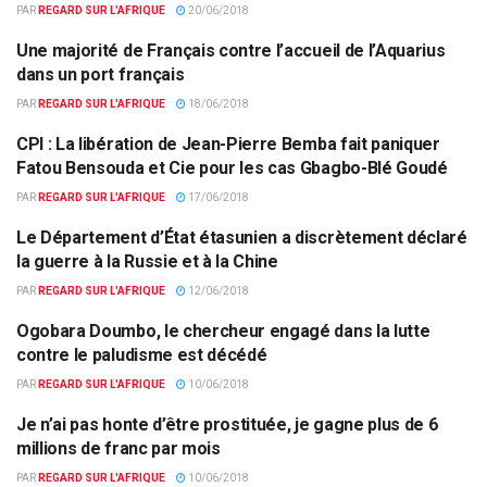
PAR
REGARD SUR L'AFRIQUE
20/06/2018
Une majorité de Français contre l’accueil de l’Aquarius
ACTUALITÉS PAR PAYS
dans un port français
PAR
REGARD SUR L'AFRIQUE
18/06/2018
CPI : La libération de Jean-Pierre Bemba fait paniquer
ACTUALITÉS PAR PAYS
Fatou Bensouda et Cie pour les cas Gbagbo-Blé Goudé
PAR
REGARD SUR L'AFRIQUE
17/06/2018
Le Département d’État étasunien a discrètement déclaré
ACTUALITÉS PAR PAYS
la guerre à la Russie et à la Chine
PAR
REGARD SUR L'AFRIQUE
12/06/2018
Ogobara Doumbo, le chercheur engagé dans la lutte
ACTUALITÉS PAR PAYS
contre le paludisme est décédé
PAR
REGARD SUR L'AFRIQUE
10/06/2018
Je n’ai pas honte d’être prostituée, je gagne plus de 6
ACTUALITÉS PAR PAYS
millions de franc par mois
PAR
REGARD SUR L'AFRIQUE
10/06/2018