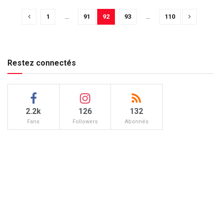
1
…
91
92
93
…
110
Restez connectés
2.2k
126
132
Fans
Followers
Abonnés