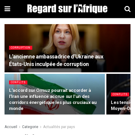
CORRUPTION
L’ancienne ambassadrice d’Ukraine aux
États-Unis inculpée de corruption
CONFLITS
L’accord sur Ormuz pourrait accorder à
CONFLITS
l’Iran une influence accrue sur l’un des
corridors énergétique les plus cruciaux au
Les tension
monde
Moyen-Orie
Accueil
Categorie
Actualités par pays