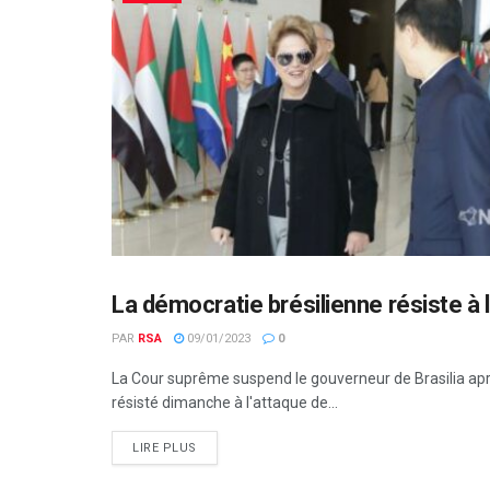
La démocratie brésilienne résiste à 
AMÉRIQUE LATINE
PAR
RSA
09/01/2023
0
La Cour suprême suspend le gouverneur de Brasilia aprè
résisté dimanche à l'attaque de...
LIRE PLUS