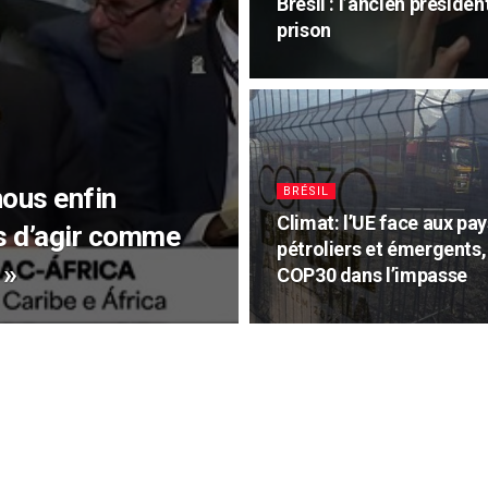
Brésil : l’ancien préside
prison
nous enfin
BRÉSIL
Climat: l’UE face aux pay
s d’agir comme
pétroliers et émergents,
 »
COP30 dans l’impasse