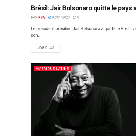
Brésil: Jair Bolsonaro quitte le pays 
AMÉRIQUE LATINE
PAR
RSA
02/01/2023
0
Le président brésilien Jair Bolsonaro a quitté le Brésil 
son...
LIRE PLUS
AMÉRIQUE LATINE