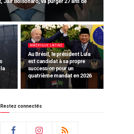
nt, Jair Bolsonaro, va purger 27 ans de
AMÉRIQUE LATINE
Au Brésil, le président Lula
s
est candidat à sa propre
 la
succession pour un
quatrième mandat en 2026
Restez connectés