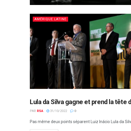
AMÉRIQUE LATINE
Lula da Silva gagne et prend la têt
AMÉRIQUE LATINE
PAR
RSA
31/10/2022
0
Pas même deux points séparent Luiz Inácio Lula da Silv