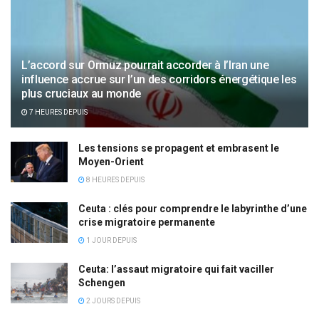
L’accord sur Ormuz pourrait accorder à l’Iran une
influence accrue sur l’un des corridors énergétique les
plus cruciaux au monde
7 HEURES DEPUIS
Les tensions se propagent et embrasent le
Moyen-Orient
8 HEURES DEPUIS
Ceuta : clés pour comprendre le labyrinthe d’une
crise migratoire permanente
1 JOUR DEPUIS
Ceuta: l’assaut migratoire qui fait vaciller
Schengen
2 JOURS DEPUIS