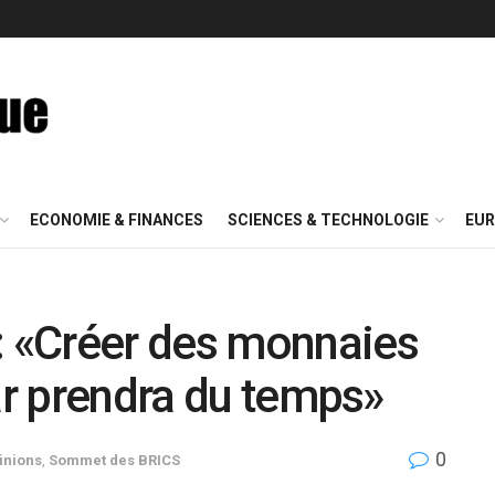
ECONOMIE & FINANCES
SCIENCES & TECHNOLOGIE
EUR
 «Créer des monnaies
lar prendra du temps»
0
inions
,
Sommet des BRICS