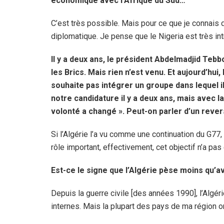
économique avec l’Afrique du Sud…
C’est très possible. Mais pour ce que je connais du
diplomatique. Je pense que le Nigeria est très intr
Il y a deux ans, le président Abdelmadjid Teb
les Brics. Mais rien n’est venu. Et aujourd’hui
souhaite pas intégrer un groupe dans lequel il n
notre candidature il y a deux ans, mais avec l
volonté a changé ». Peut-on parler d’un rever
Si l’Algérie l’a vu comme une continuation du G77,
rôle important, effectivement, cet objectif n’a pas 
Est-ce le signe que l’Algérie pèse moins qu’av
Depuis la guerre civile [des années 1990], l’Alg
internes. Mais la plupart des pays de ma région o