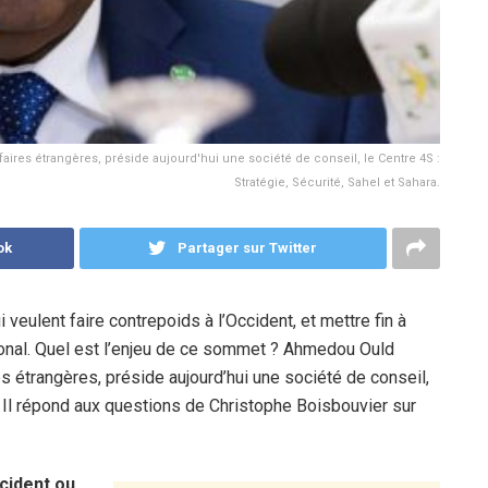
ires étrangères, préside aujourd'hui une société de conseil, le Centre 4S :
Stratégie, Sécurité, Sahel et Sahara.
ok
Partager sur Twitter
eulent faire contrepoids à l’Occident, et mettre fin à
ional. Quel est l’enjeu de ce sommet ? Ahmedou Ould
es étrangères, préside aujourd’hui une société de conseil,
a. Il répond aux questions de Christophe Boisbouvier sur
ccident ou