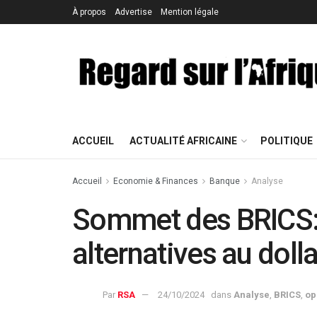
À propos
Advertise
Mention légale
ACCUEIL
ACTUALITÉ AFRICAINE
POLITIQUE
Accueil
Economie & Finances
Banque
Analyse
Sommet des BRICS:
alternatives au dol
Par
RSA
24/10/2024
dans
Analyse
,
BRICS
,
op