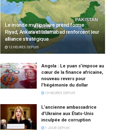
Le monde multipolaire prend forme :
Riyad, Ankara et Islamabad renforcent leur
alliance stratégique
12 HEURES DEPUIS
Angola : Le yuan s’impose au
cœur de la finance africaine,
nouveau revers pour
l’hégémonie du dollar
13 HEURES DEPUIS
L’ancienne ambassadrice
d’Ukraine aux États-Unis
inculpée de corruption
1 JOUR DEPUIS