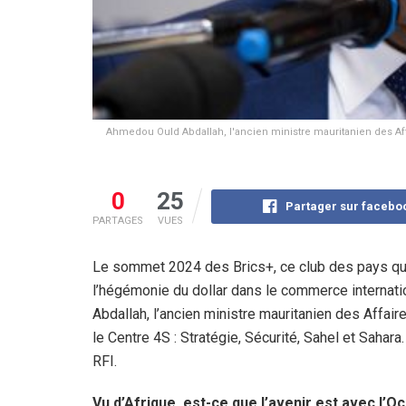
Ahmedou Ould Abdallah, l'ancien ministre mauritanien des Affa
0
25
Partager sur facebo
PARTAGES
VUES
Le sommet 2024 des Brics+, ce club des pays qui v
l’hégémonie du dollar dans le commerce internat
Abdallah, l’ancien ministre mauritanien des Affair
le Centre 4S : Stratégie, Sécurité, Sahel et Sahar
RFI.
Vu d’Afrique, est-ce que l’avenir est avec l’O