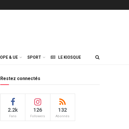
OPE & UE
SPORT
LE KIOSQUE
Restez connectés
2.2k
126
132
Fans
Followers
Abonnés