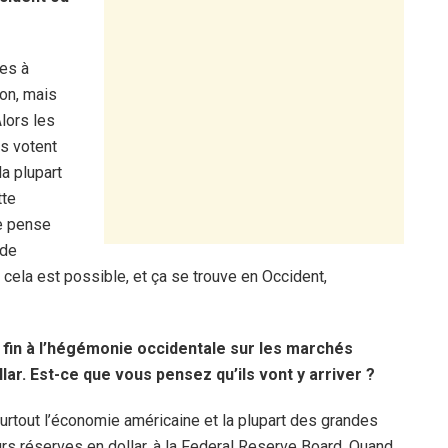
ues à
ion, mais
lors les
ls votent
la plupart
tte
je pense
 de
ela est possible, et ça se trouve en Occident,
 fin à l’hégémonie occidentale sur les marchés
lar. Est-ce que vous pensez qu’ils vont y arriver ?
 surtout l’économie américaine et la plupart des grandes
urs réserves en dollar, à la Federal Reserve Board. Quand