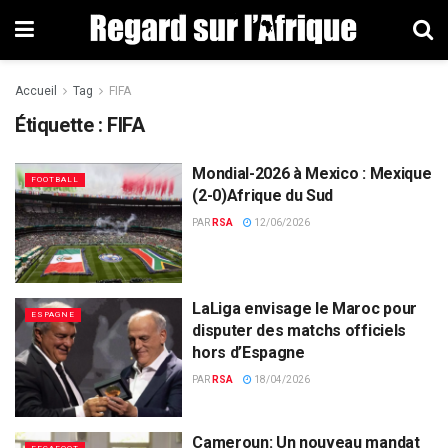
Accueil
Tag
FIFA
Étiquette : FIFA
Mondial-2026 à Mexico : Mexique
FOOTBALL
(2-0)Afrique du Sud
PAR
RSA
12/06/2026
LaLiga envisage le Maroc pour
ESPAGNE
disputer des matchs officiels
hors d’Espagne
PAR
RSA
18/04/2026
Cameroun: Un nouveau mandat