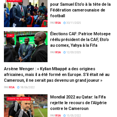
FECAFOOT
pour Samuel Eto’o à la tête de la
Fédération camerounaise de
football
PAR
RSA
30/11/2025
Élections CAF: Patrice Motsepe
CAF
réélu président de la CAF, Eto’o
au comex, Yahya à la Fifa
PAR
RSA
12/03/2025
Arsène Wenger : « Kylian Mbappé a des origines
FIFA
africaines, mais il a été formé en Europe. S’il était né au
Cameroun, il ne serait pas devenu un grand joueur »
PAR
RSA
18/06/2022
Mondial 2022 au Qatar: la Fifa
COUPE DU MONDE
rejette le recours de l’Algérie
contre le Cameroun
PAR
RSA
15/05/2022