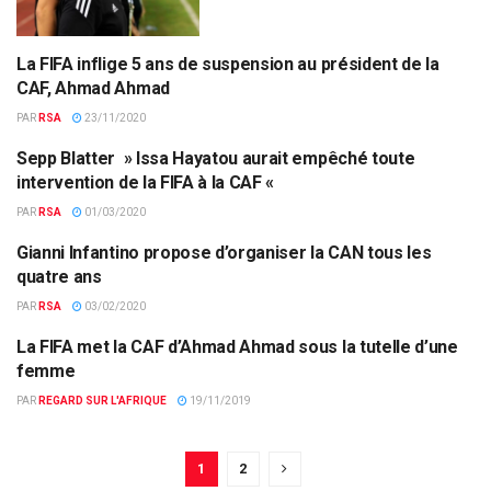
La FIFA inflige 5 ans de suspension au président de la
AFRIQUE
CAF, Ahmad Ahmad
PAR
RSA
23/11/2020
Sepp Blatter » Issa Hayatou aurait empêché toute
CAF
intervention de la FIFA à la CAF «
PAR
RSA
01/03/2020
Gianni Infantino propose d’organiser la CAN tous les
CAN
quatre ans
PAR
RSA
03/02/2020
La FIFA met la CAF d’Ahmad Ahmad sous la tutelle d’une
CAF
femme
PAR
REGARD SUR L'AFRIQUE
19/11/2019
1
2