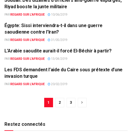
Soudan: Des dizaines d’officiers anti-guerre expurgés,
ACTUALITÉS PAR PAYS
Riyad booste la junte militaire
PAR
REGARD SUR L'AFRIQUE
10/06/2019
Égypte: Sissi interviendra-t-il dans une guerre
ACTUALITÉS PAR PAYS
saoudienne contre l’Iran?
PAR
REGARD SUR L'AFRIQUE
31/05/2019
L’Arabie saoudite aurait-il forcé El-Béchir à partir?
ACTUALITÉS PAR PAYS
PAR
REGARD SUR L'AFRIQUE
13/04/2019
Les FDS demandent l’aide du Caire sous prétexte d’une
DÉFENSE
invasion turque
PAR
REGARD SUR L'AFRIQUE
20/02/2019
1
2
3
Restez connectés