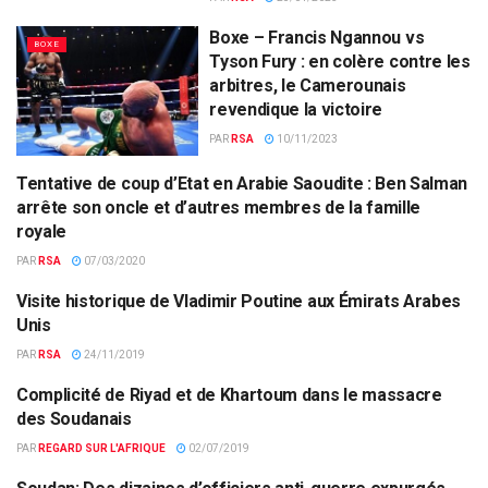
Boxe – Francis Ngannou vs
BOXE
Tyson Fury : en colère contre les
arbitres, le Camerounais
revendique la victoire
PAR
RSA
10/11/2023
Tentative de coup d’Etat en Arabie Saoudite : Ben Salman
ARABIE SAOUDITE
arrête son oncle et d’autres membres de la famille
royale
PAR
RSA
07/03/2020
Visite historique de Vladimir Poutine aux Émirats Arabes
DIPLOMATIE
Unis
PAR
RSA
24/11/2019
Complicité de Riyad et de Khartoum dans le massacre
ACTUALITÉS PAR PAYS
des Soudanais
PAR
REGARD SUR L'AFRIQUE
02/07/2019