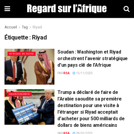
Accueil
Tag
Riyad
Étiquette : Riyad
Soudan : Washington et Riyad
AFRIQUE DU NORD
orchestrent l’avenir stratégique
d’un pays clé de l’Afrique
PAR
RSA
15/11/2025
Trump a déclaré de faire de
GÉOÉCONOMIE
l’Arabie saoudite sa première
destination pour une visite à
l’étranger si Riyad acceptait
d’acheter pour 500 milliards de
dollars de biens américains
PAR
RSA
28/01/2025