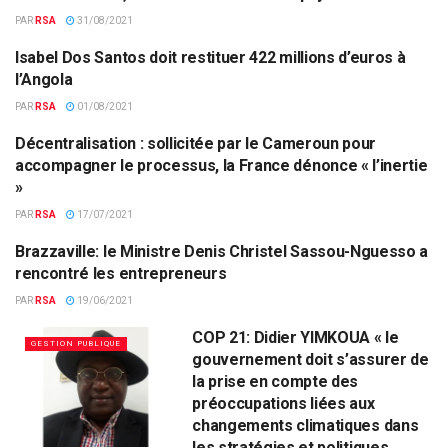
PAR
RSA
31/08/2021
Isabel Dos Santos doit restituer 422 millions d’euros à
FINANCES PUBLIQUES
l’Angola
PAR
RSA
01/08/2021
Décentralisation : sollicitée par le Cameroun pour
GESTION PUBLIQUE
accompagner le processus, la France dénonce « l’inertie
»
PAR
RSA
17/07/2021
Brazzaville: le Ministre Denis Christel Sassou-Nguesso a
GESTION PUBLIQUE
rencontré les entrepreneurs
PAR
RSA
19/06/2021
COP 21: Didier YIMKOUA « le
GESTION PUBLIQUE
gouvernement doit s’assurer de
la prise en compte des
préoccupations liées aux
changements climatiques dans
les stratégies et politiques