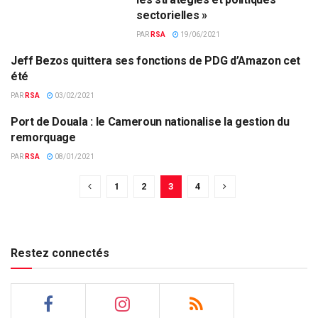
sectorielles »
PAR
RSA
19/06/2021
Jeff Bezos quittera ses fonctions de PDG d’Amazon cet
ECONOMIE & FINANCES
été
PAR
RSA
03/02/2021
Port de Douala : le Cameroun nationalise la gestion du
ECONOMIE & FINANCES
remorquage
PAR
RSA
08/01/2021
1
2
3
4
Restez connectés