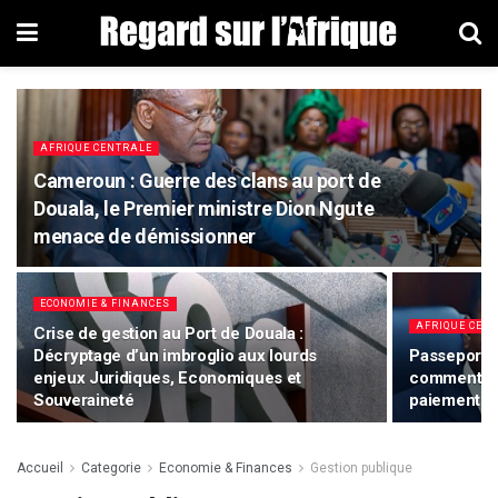
AFRIQUE CENTRALE
Cameroun : Guerre des clans au port de
Douala, le Premier ministre Dion Ngute
menace de démissionner
ECONOMIE & FINANCES
AFRIQUE CEN
Crise de gestion au Port de Douala :
Décryptage d’un imbroglio aux lourds
Passeport, 
enjeux Juridiques, Economiques et
comment le
Souveraineté
paiement d
Accueil
Categorie
Economie & Finances
Gestion publique