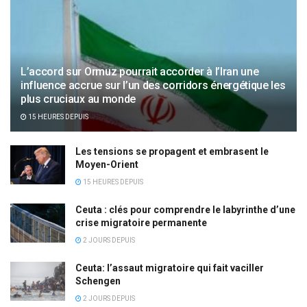
L’accord sur Ormuz pourrait accorder à l’Iran une
influence accrue sur l’un des corridors énergétique les
plus cruciaux au monde
15 HEURES DEPUIS
Les tensions se propagent et embrasent le
Moyen-Orient
15 HEURES DEPUIS
Ceuta : clés pour comprendre le labyrinthe d’une
crise migratoire permanente
2 JOURS DEPUIS
Ceuta: l’assaut migratoire qui fait vaciller
Schengen
2 JOURS DEPUIS