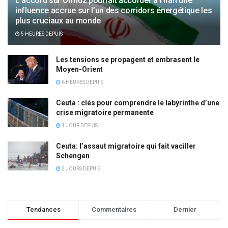
L’accord sur Ormuz pourrait accorder à l’Iran une
influence accrue sur l’un des corridors énergétique les
plus cruciaux au monde
5 HEURES DEPUIS
Les tensions se propagent et embrasent le
Moyen-Orient
6 HEURES DEPUIS
Ceuta : clés pour comprendre le labyrinthe d’une
crise migratoire permanente
1 JOUR DEPUIS
Ceuta: l’assaut migratoire qui fait vaciller
Schengen
2 JOURS DEPUIS
Tendances
Commentaires
Dernier