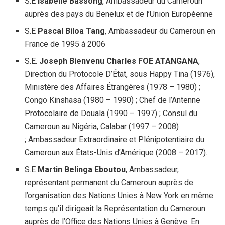
S.E
Isabelle Bassong
, Ambassadeur du Cameroun
auprès des pays du Benelux et de l’Union Européenne
S.E
Pascal Biloa Tang
, Ambassadeur du Cameroun en
France de 1995 à 2006
S.E.
Joseph Bienvenu Charles FOE ATANGANA
,
Direction du Protocole D’État, sous Happy Tina (1976),
Ministère des Affaires Étrangères (1978 – 1980) ;
Congo Kinshasa (1980 – 1990) ; Chef de l’Antenne
Protocolaire de Douala (1990 – 1997) ; Consul du
Cameroun au Nigéria, Calabar (1997 – 2008)
; Ambassadeur Extraordinaire et Plénipotentiaire du
Cameroun aux États-Unis d’Amérique (2008 – 2017).
S.E
Martin Belinga Eboutou
, Ambassadeur,
représentant permanent du Cameroun auprès de
l’organisation des Nations Unies à New York en même
temps qu’il dirigeait la Représentation du Cameroun
auprès de l’Office des Nations Unies à Genève. En