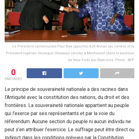
Le Président camerounais Paul Biya (gauche) Kofi Annan (au centre) et le
Président nigérian Olusegun Obasanjo (droite) à Manhasset (dans la banlieue
de New York) aux États-Unis. Photo : AFP
0
PARTAGES
Le principe de souveraineté nationale a des racines dans
l’Antiquité avec la constitution des nations, du droit et des
frontières. La souveraineté nationale appartient au peuple
qui l’exerce par ses représentants et par la voie du
référendum. Aucune section du peuple ni aucun individu ne
peut s’en attribuer l’exercice. Le suffrage peut être direct ou
indirect dans les conditions prévues par la Constitution.