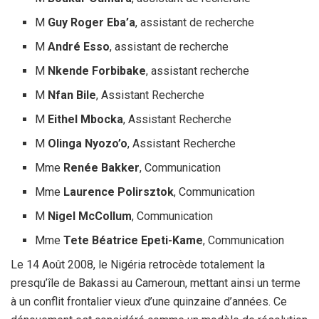
M
Guy Roger Eba’a
, assistant de recherche
M
André Esso
, assistant de recherche
M
Nkende Forbibake
, assistant recherche
M
Nfan Bile
, Assistant Recherche
M
Eithel Mbocka
, Assistant Recherche
M
Olinga Nyozo’o
, Assistant Recherche
Mme
Renée Bakker
, Communication
Mme
Laurence Polirsztok
, Communication
M
Nigel McCollum
, Communication
Mme
Tete Béatrice Epeti-Kame
, Communication
Le 14 Août 2008, le Nigéria retrocède totalement la
presqu’île de Bakassi au Cameroun, mettant ainsi un terme
à un conflit frontalier vieux d’une quinzaine d’années. Ce