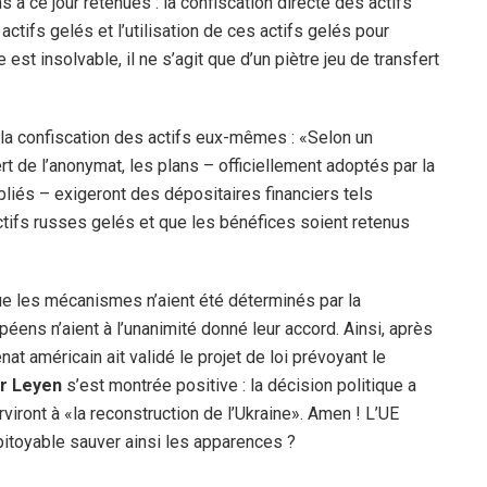
ons à ce jour retenues : la confiscation directe des actifs
ctifs gelés et l’utilisation de ces actifs gelés pour
est insolvable, il ne s’agit que d’un piètre jeu de transfert
la confiscation des actifs eux-mêmes : «Selon un
t de l’anonymat, les plans – officiellement adoptés par la
iés – exigeront des dépositaires financiers tels
ctifs russes gelés et que les bénéfices soient retenus
que les mécanismes n’aient été déterminés par la
ns n’aient à l’unanimité donné leur accord. Ainsi, après
t américain ait validé le projet de loi prévoyant le
er Leyen
s’est montrée positive : la décision politique a
viront à «la reconstruction de l’Ukraine». Amen ! L’UE
itoyable sauver ainsi les apparences ?