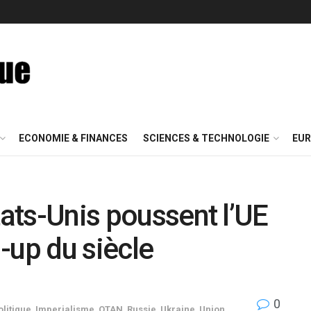
ECONOMIE & FINANCES
SCIENCES & TECHNOLOGIE
EUR
tats-Unis poussent l’UE
-up du siècle
0
litique
,
Imperialisme
,
OTAN
,
Russie
,
Ukraine
,
Union