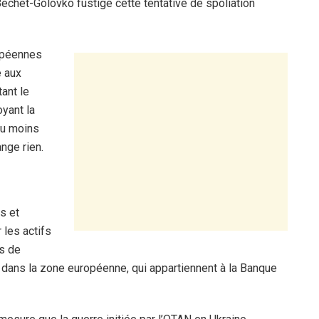
Bechet-Golovko fustige cette tentative de spoliation
ropéennes
e aux
tant le
oyant la
du moins
nge rien.
s et
les actifs
ds de
s dans la zone européenne, qui appartiennent à la Banque