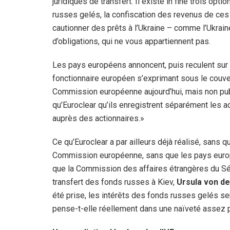
juridiques de transfert. Il existe in fine trois opti
russes gelés, la confiscation des revenus de ces a
cautionner des prêts à l’Ukraine – comme l’Ukraine 
d’obligations, qui ne vous appartiennent pas.
Les pays européens annoncent, puis reculent sur 
fonctionnaire européen s’exprimant sous le couver
Commission européenne aujourd’hui, mais non publ
qu’Euroclear qu’ils enregistrent séparément les a
auprès des actionnaires.»
Ce qu’Euroclear a par ailleurs déjà réalisé, sans 
Commission européenne, sans que les pays europée
que la Commission des affaires étrangères du Séna
transfert des fonds russes à Kiev,
Ursula von d
été prise, les intérêts des fonds russes gelés ser
pense-t-elle réellement dans une naïveté assez p