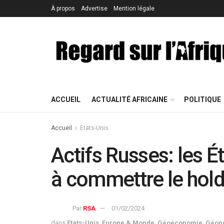
À propos
Advertise
Mention légale
ACCUEIL
ACTUALITÉ AFRICAINE
POLITIQUE
Accueil
Etats-Unis
Actifs Russes: les É
à commettre le hold
Par
RSA
01/02/2024
dans
Etats-Unis
,
Europe & Monde
,
Géoéconomie
,
Géopo