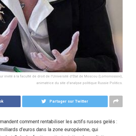
r invité à la faculté de droit de l'Université d'Etat de Moscou (Lomonossov),
animatrice du site d'analyse politique Russie Politics.
ok
Partager sur Twitter
andent comment rentabiliser les actifs russes gelés :
 milliards d’euros dans la zone européenne, qui