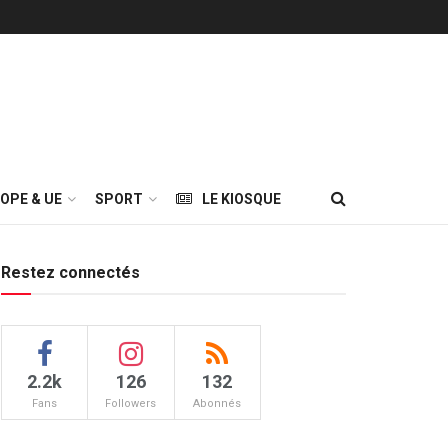
OPE & UE
SPORT
LE KIOSQUE
Restez connectés
2.2k
126
132
Fans
Followers
Abonnés