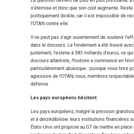
La question devient de plus en plus pressante, à 
s’éternise et donc que son coût augmente. Reste 
politiquement dicible, car il est impossible de re
l’OTAN contre elle.
Il ne peut pas s’agir ouvertement de soutenir l’eff
dans le discours. Le fondement a été trouvé avec 
justement, l’estime à 383 milliards d’euros, ce qu
discours atlantiste, l’histoire a commencé en fév
particulièrement ubuesque : puisque vous tirez p
agressive de l’OTAN, nous, membres respectables
défense.
Les pays européens hésitent
Les pays européens, malgré la pression grandissant
et à décrédibiliser leurs institutions financières su
États-Unis ont proposé au G7 de mettre en place 