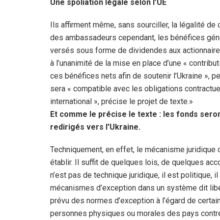
Une spoliation légale selon l’UE
Ils affirment même, sans sourciller, la légalité de 
des ambassadeurs cependant, les bénéfices géné
versés sous forme de dividendes aux actionnaire
à l’unanimité de la mise en place d’une « contribut
ces bénéfices nets afin de soutenir l’Ukraine », p
sera « compatible avec les obligations contractuel
international », précise le projet de texte.»
Et comme le précise le texte : les fonds seron
redirigés vers l’Ukraine.
Techniquement, en effet, le mécanisme juridique de
établir. Il suffit de quelques lois, de quelques ac
n’est pas de technique juridique, il est politique, 
mécanismes d’exception dans un système dit libér
prévu des normes d’exception à l’égard de certain
personnes physiques ou morales des pays contre 