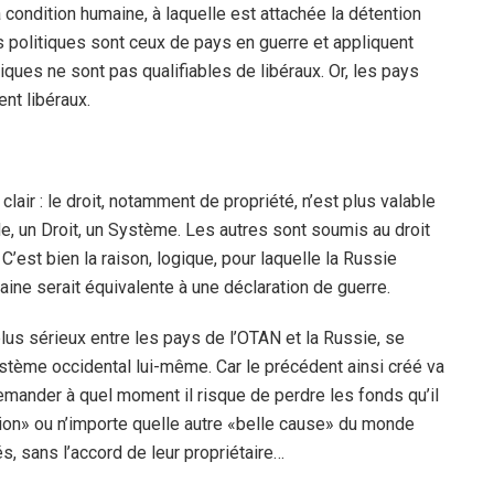
 condition humaine, à laquelle est attachée la détention
s politiques sont ceux de pays en guerre et appliquent
tiques ne sont pas qualifiables de libéraux. Or, les pays
nt libéraux.
lair : le droit, notamment de propriété, n’est plus valable
 un Droit, un Système. Les autres sont soumis au droit
. C’est bien la raison, logique, pour laquelle la Russie
raine serait équivalente à une déclaration de guerre.
lus sérieux entre les pays de l’OTAN et la Russie, se
ystème occidental lui-même. Car le précédent ainsi créé va
demander à quel moment il risque de perdre les fonds qu’il
ion» ou n’importe quelle autre «belle cause» du monde
és, sans l’accord de leur propriétaire…