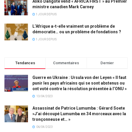
Aliko Dangote vend « AFRICA FIRST » au Premier
ministre canadien Mark Carney
1 JOUR DEPUIS
L’Afrique a-t-elle vraiment un problème de
démocratie… ou un problème de fondations ?
1 JOUR DEPUIS
Tendances
Commentaires
Dernier
Guerre en Ukraine : Ursula von der Leyen « Il faut
punir les pays africains qui se sont abstenus ou
ont voté contre la résolution présentée à l’ONU »
13/04/2023
Assassinat de Patrice Lumumba : Gérard Soete
»J’ai découpé Lumumba en 34 morceaux avec la
tronçonneuse et… »
06/04/2023