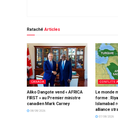
Rataché
Articles
CANADA
CONFLITS 
Aliko Dangote vend « AFRICA
Le monde mu
FIRST » au Premier ministre
forme : Riy
canadien Mark Carney
Islamabad r
alliance st
08/08/2026
07/08/2026