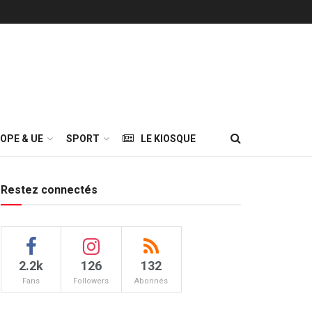
OPE & UE
SPORT
LE KIOSQUE
Restez connectés
2.2k
126
132
Fans
Followers
Abonnés