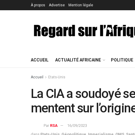
À propos
Advertise
Mention légale
ACCUEIL
ACTUALITÉ AFRICAINE
POLITIQUE
Accueil
Etats-Unis
La CIA a soudoyé ses
mentent sur l’origin
Par
RSA
16/09/2023
dans
Etats-Unis
,
Géopolitique
,
Imperialisme
,
OMS
,
Sant