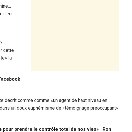
Chine…
er leur
de
r cette
ste» la
 Facebook
lerte décrit comme comme «un agent de haut niveau en
ée dans un doux euphémisme de «témoignage préoccupant»
ite pour prendre le contrôle total de nos vies»—Ron